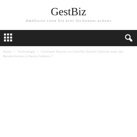
GestBiz
Améliorez votre biz avec les bonnes actions
Home
Technologie
Comment Assurer un Contrôle Qualité Optimal avec des
Banderoleuses à Haute Cadence ?