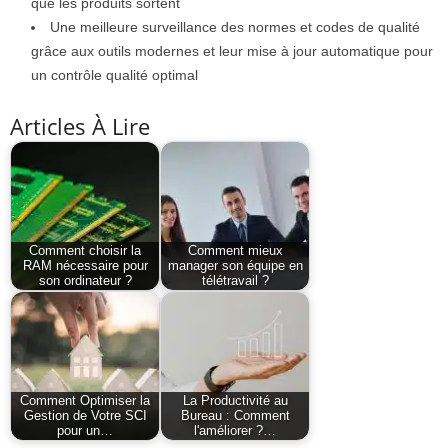
que les produits sortent
Une meilleure surveillance des normes et codes de qualité
grâce aux outils modernes et leur mise à jour automatique pour
un contrôle qualité optimal
Articles À Lire
Comment choisir la
Comment mieux
RAM nécessaire pour
manager son équipe en
son ordinateur ?
télétravail ?
Comment Optimiser la
La Productivité au
Gestion de Votre SCI
Bureau : Comment
pour un…
l'améliorer ?…