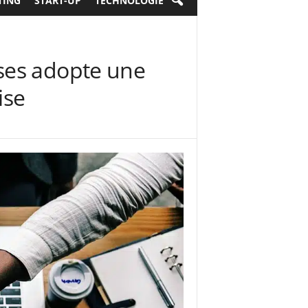
TING
START-UP
TECHNOLOGIE
ses adopte une
ise