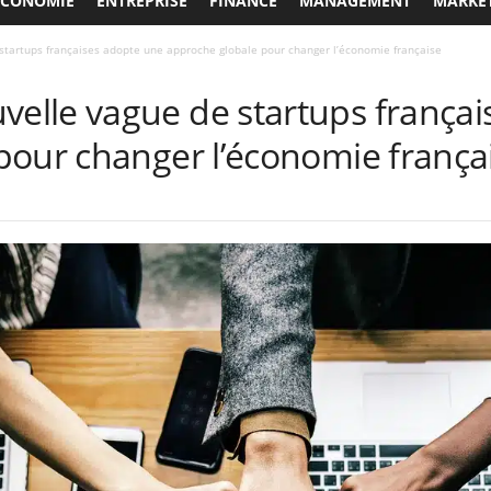
ECONOMIE
ENTREPRISE
FINANCE
MANAGEMENT
MARKE
tartups françaises adopte une approche globale pour changer l’économie française
lle vague de startups françai
pour changer l’économie frança