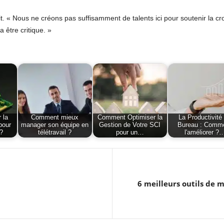
l dit. « Nous ne créons pas suffisamment de talents ici pour soutenir la 
a être critique. »
 la
Comment mieux
Comment Optimiser la
La Productivité
pour
manager son équipe en
Gestion de Votre SCI
Bureau : Comm
 ?
télétravail ?
pour un…
l'améliorer ?
6 meilleurs outils de 