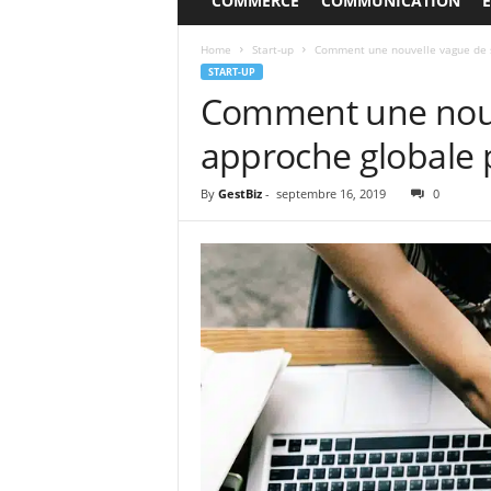
COMMERCE
COMMUNICATION
Home
Start-up
Comment une nouvelle vague de s
START-UP
Comment une nouve
approche globale 
By
GestBiz
-
septembre 16, 2019
0