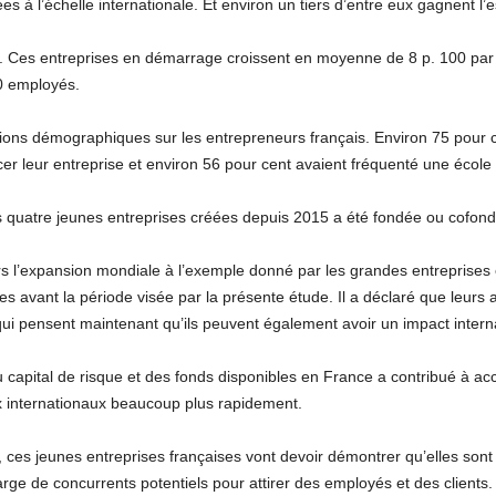
 à l’échelle internationale. Et environ un tiers d’entre eux gagnent l’es
de. Ces entreprises en démarrage croissent en moyenne de 8 p. 100 pa
0 employés.
tions démographiques sur les entrepreneurs français. Environ 75 pour 
er leur entreprise et environ 56 pour cent avaient fréquenté une école 
s quatre jeunes entreprises créées depuis 2015 a été fondée ou cofo
vers l’expansion mondiale à l’exemple donné par les grandes entrepris
es avant la période visée par la présente étude. Il a déclaré que leurs
qui pensent maintenant qu’ils peuvent également avoir un impact interna
 capital de risque et des fonds disponibles en France a contribué à acc
x internationaux beaucoup plus rapidement.
 ces jeunes entreprises françaises vont devoir démontrer qu’elles sont 
rge de concurrents potentiels pour attirer des employés et des clients.