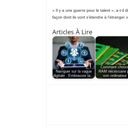
« Il y a une guerre pour le talent », a-t-i
façon dont ils vont s’étendre à l’étranger v
Articles À Lire
Comment choisir
Naviguer sur la vague
RAM nécessaire 
digitale : Embrasser la…
son ordinateur