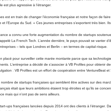
e est plus agressive à l’étranger.
es est en train de changer l’économie française et notre façon de faire
 et l’Europe du Sud. « Ces jeunes entreprises s’exportent très bien. Ils vo
France a connu une forte augmentation du nombre de startups soutenues
elé La French Tech. L’année dernière, le pays pouvait se vanter d’êtr
treprises – tels que Londres et Berlin – en termes de capital-risque.
en placé pour surveiller cette marée montante parce que sa technologie 
ements. L’entreprise a décidé de s’associer à VB Profiles pour obtenir de
gation : VB Profiles est un effort de coopération entre VentureBeat et 
le nombre de startups françaises qui semblent être actives sur des mar
rançais était que leurs ambitions étaient trop étroites et qu’ils se concen
nce mais qui n’ont pas de sens ailleurs.
start-ups françaises lancées depuis 2014 ont des clients à l’étranger. 