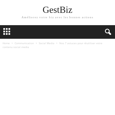
GestBiz
Améliorez votre biz avec les bonnes actions
Home
Communication
Social Media
Nos 7 astuces pour réutiliser votre
contenu social media