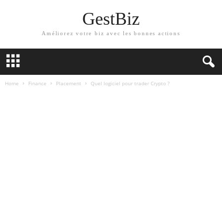
GestBiz
Améliorez votre biz avec les bonnes actions
Home
Finance
Placement
Quel logiciel pour trader Crypto ?