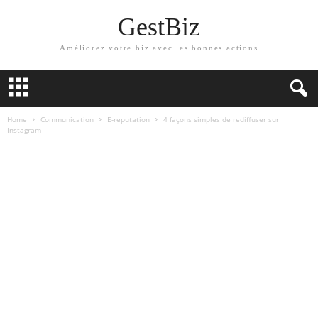
GestBiz
Améliorez votre biz avec les bonnes actions
Home
Communication
E-reputation
4 façons simples de rediffuser sur
Instagram