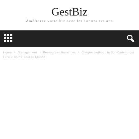
GestBiz
Améliorez votre biz avec les bonnes actions
Home
Management
Ressources Humaines
Chèque cadhoc : le Bon-Cadeau qui
Fera Plaisir à Tout le Monde