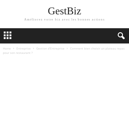
GestBiz
Améliorez votre biz avec les bonnes actions
Home
Entreprise
Gestion d’Entreprise
Comment bien choisir un plateau repas
pour son restaurant ?