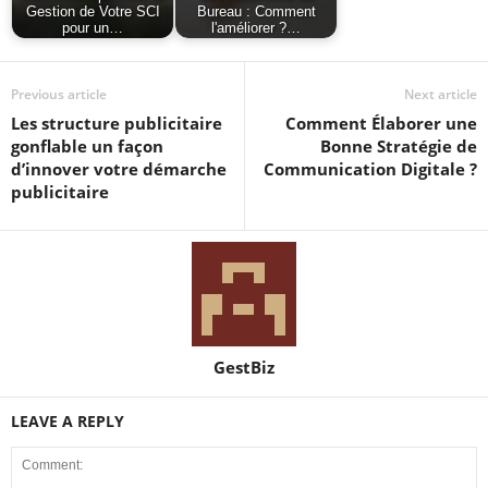
Gestion de Votre SCI
Bureau : Comment
pour un…
l'améliorer ?…
Previous article
Next article
Les structure publicitaire
Comment Élaborer une
gonflable un façon
Bonne Stratégie de
d’innover votre démarche
Communication Digitale ?
publicitaire
GestBiz
LEAVE A REPLY