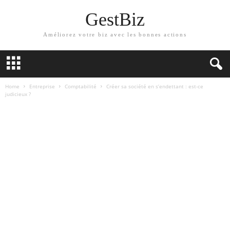
GestBiz
Améliorez votre biz avec les bonnes actions
Home
Entreprise
Comptabilité
Créer sa société en s’endettant : est-ce
judicieux ?