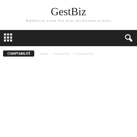
GestBiz
Améliorez votre biz avec les bonnes actions
COMPTABILITÉ
Home
Entreprise
Comptabilité