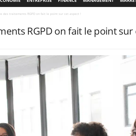
ECONOMIE
ENTREPRISE
FINANCE
MANAGEMENT
MARKE
re des traitements RGPD on fait le point sur cet aspect !
ments RGPD on fait le point sur 