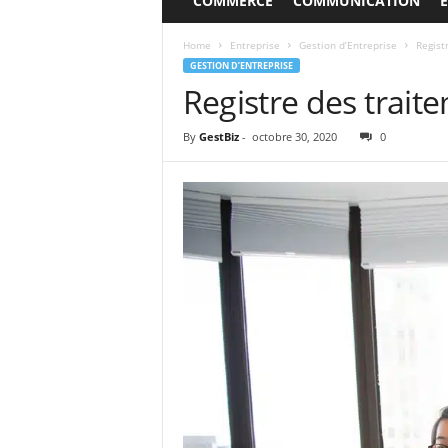
COMMERCE
COMMUNICATION
Home
Entreprise
Gestion d’Entreprise
Regist
GESTION D’ENTREPRISE
Registre des traite
By
GestBiz
-
octobre 30, 2020
0