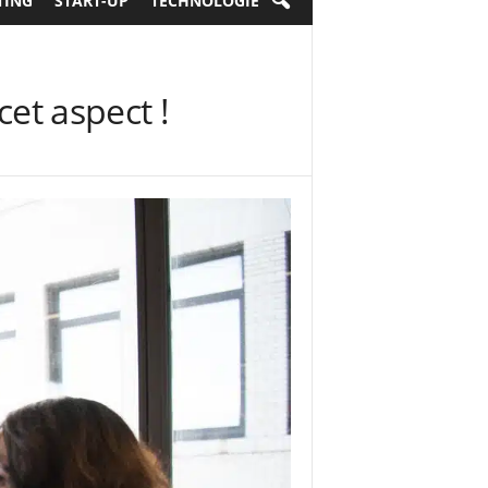
TING
START-UP
TECHNOLOGIE
cet aspect !