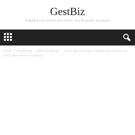
GestBiz
Améliorez votre biz avec les bonnes actions
Home
Marketing
Webmarketing
Top 5 des stratégies marketing à mettre en
place dans votre entreprise