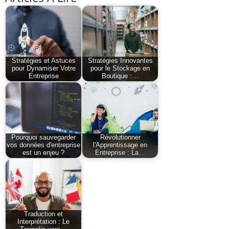
Stratégies et Astuces
Stratégies Innovantes
pour Dynamiser Votre
pour le Stockage en
Entreprise
Boutique :…
Pourquoi sauvegarder
Révolutionner
vos données d'entreprise
l'Apprentissage en
est un enjeu ?
Entreprise : La…
Traduction et
Interprétation : Le