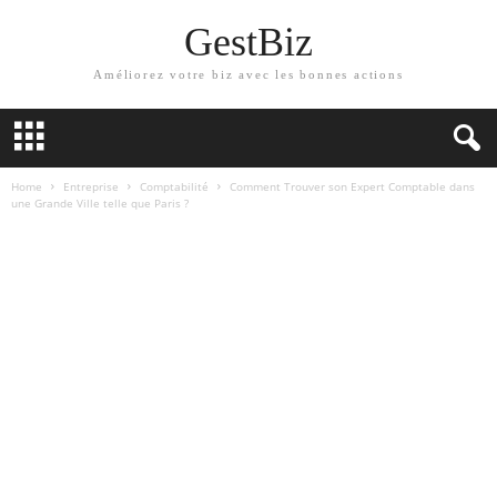
GestBiz
Améliorez votre biz avec les bonnes actions
Home
Entreprise
Comptabilité
Comment Trouver son Expert Comptable dans
une Grande Ville telle que Paris ?