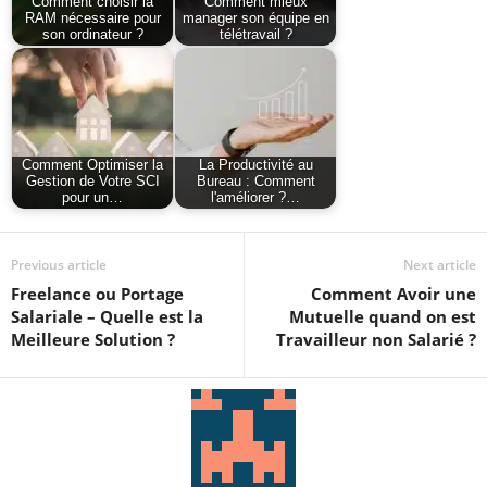
Comment choisir la
Comment mieux
RAM nécessaire pour
manager son équipe en
son ordinateur ?
télétravail ?
Comment Optimiser la
La Productivité au
Gestion de Votre SCI
Bureau : Comment
pour un…
l'améliorer ?…
Previous article
Next article
Freelance ou Portage
Comment Avoir une
Salariale – Quelle est la
Mutuelle quand on est
Meilleure Solution ?
Travailleur non Salarié ?