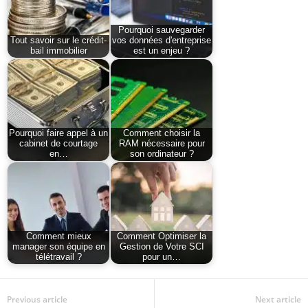
Pourquoi sauvegarder
Tout savoir sur le crédit-
vos données d'entreprise
bail immobilier
est un enjeu ?
Pourquoi faire appel à un
Comment choisir la
cabinet de courtage
RAM nécessaire pour
en…
son ordinateur ?
Comment mieux
Comment Optimiser la
manager son équipe en
Gestion de Votre SCI
télétravail ?
pour un…
Previous article
Next article