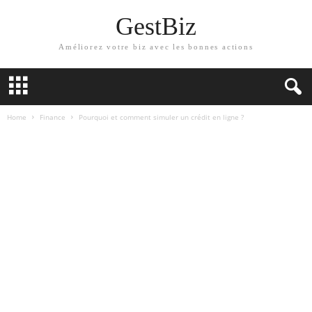
GestBiz
Améliorez votre biz avec les bonnes actions
Home
Finance
Pourquoi et comment simuler un crédit en ligne ?