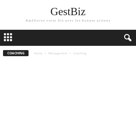
GestBiz
Améliorez votre biz avec les bonnes actions
COACHING
Home
Management
Coaching