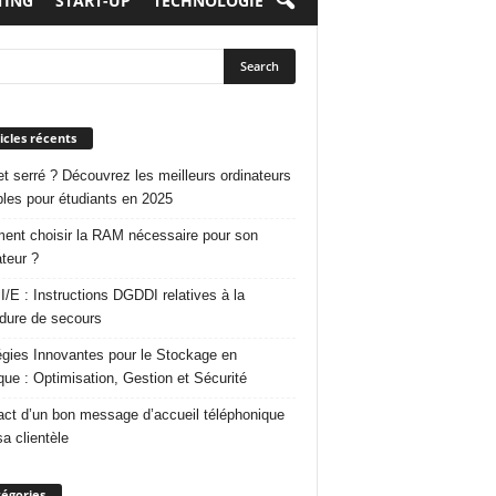
TING
START-UP
TECHNOLOGIE
icles récents
t serré ? Découvrez les meilleurs ordinateurs
bles pour étudiants en 2025
nt choisir la RAM nécessaire pour son
ateur ?
 I/E : Instructions DGDDI relatives à la
dure de secours
égies Innovantes pour le Stockage en
que : Optimisation, Gestion et Sécurité
act d’un bon message d’accueil téléphonique
sa clientèle
égories