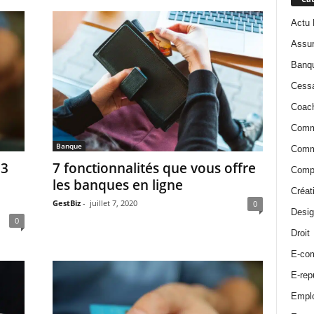
Actu
Assu
Banq
Cessa
Coac
Comm
Banque
Comm
 3
7 fonctionnalités que vous offre
Compt
les banques en ligne
Créat
GestBiz
-
juillet 7, 2020
0
Desig
0
Droit
E-co
E-rep
Emplo