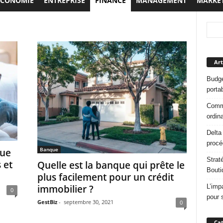
ECONOMIE
ENTREPRISE
FINANCE
MANAGEMENT
MARKE
Art
Budge
porta
Comme
ordin
Delta
procé
Banque
que
Strat
 et
Quelle est la banque qui prête le
Bouti
plus facilement pour un crédit
L’imp
immobilier ?
0
pour 
GestBiz
-
septembre 30, 2021
0
Cat