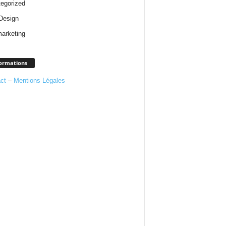
egorized
Design
arketing
ormations
ct
–
Mentions Légales