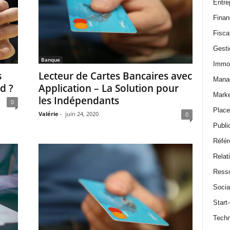
Entre
Finan
Fiscal
Gesti
Banque
Immob
s
Lecteur de Cartes Bancaires avec
Mana
d ?
Application – La Solution pour
Marke
les Indépendants
0
Plac
Valérie
-
juin 24, 2020
0
Public
Réfé
Relat
Ress
Socia
Start
Techn