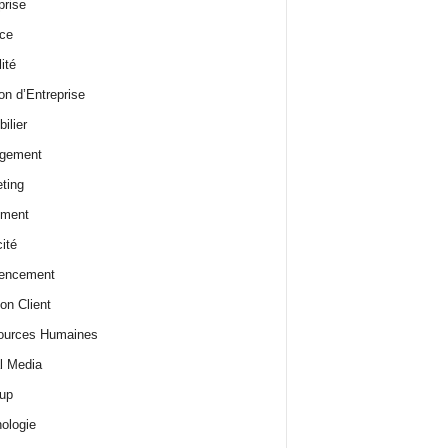
prise
ce
ité
on d’Entreprise
ilier
gement
ting
ement
ité
rencement
ion Client
ources Humaines
l Media
-up
ologie