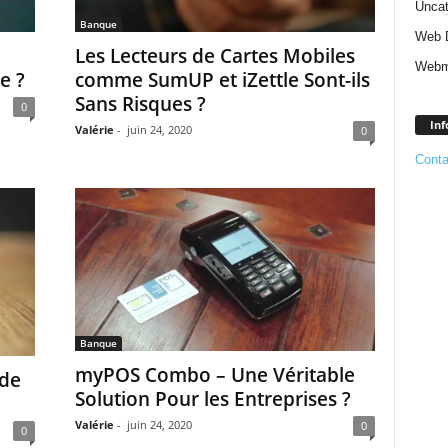
Uncat
Banque
Web 
Les Lecteurs de Cartes Mobiles
Webm
e ?
comme SumUP et iZettle Sont-ils
Sans Risques ?
0
Inf
Valérie
-
juin 24, 2020
0
Conta
Banque
myPOS Combo – Une Véritable
 de
Solution Pour les Entreprises ?
Valérie
-
juin 24, 2020
0
0