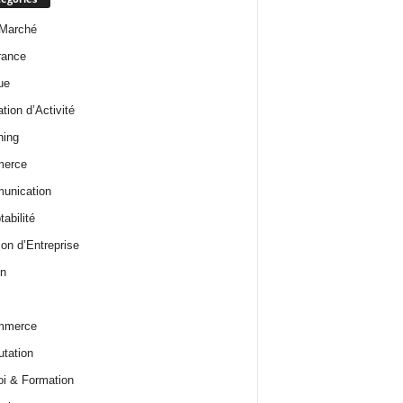
 Marché
rance
ue
tion d’Activité
hing
erce
unication
abilité
ion d’Entreprise
n
mmerce
utation
i & Formation