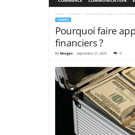
COMMERCE
COMMUNICATION
Home
Finance
Pourquoi faire appel à un cabinet
FINANCE
Pourquoi faire ap
financiers ?
By
Morgan
-
septembre 21, 2023
0