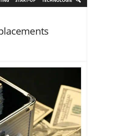
TING
START-UP
TECHNOLOGIE
 placements