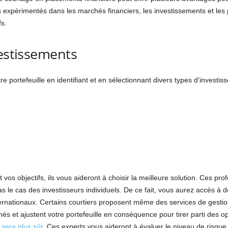
ers expérimentés dans les marchés financiers, les investissements et les 
fs.
vestissements
tre portefeuille en identifiant et en sélectionnant divers types d’inves
 vos objectifs, ils vous aideront à choisir la meilleure solution. Ces pro
s le cas des investisseurs individuels. De ce fait, vous aurez accès à d
rnationaux. Certains courtiers proposent même des services de gestion de
és et ajustent votre portefeuille en conséquence pour tirer parti des o
 sera plus sûr
. Ces experts vous aideront à évaluer le niveau de risque 