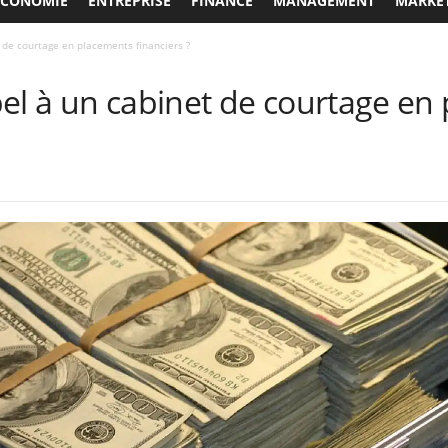
ECONOMIE
ENTREPRISE
FINANCE
MANAGEMENT
MARKE
 de courtage en placements financiers ?
pel à un cabinet de courtage en